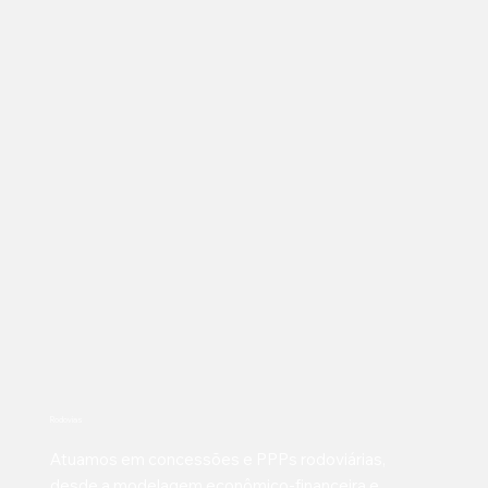
Rodovias
Atuamos em concessões e PPPs rodoviárias,
desde a modelagem econômico-financeira e