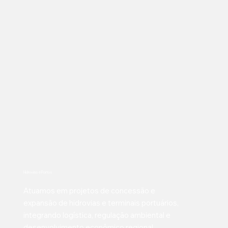
Hidrovias e Portos
Atuamos em projetos de concessão e
expansão de hidrovias e terminais portuários,
integrando logística, regulação ambiental e
desenvolvimento econômico regional.